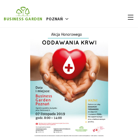
BUSINESS GARDEN
POZNAŃ
BUKARESZT
BRUKSELA
RYGA
WILNO
WARSZAWA
WROCŁAW