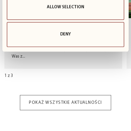
ALLOW SELECTION
Kolejny sezon rowerowy za nami
DENY
Za oknami szaro i ponuro, ale my z radością wracamy
wspomnieniami do cieplejszych dni i przychodzimy do
Was z...
1
z
3
POKAŻ WSZYSTKIE AKTUALNOŚCI