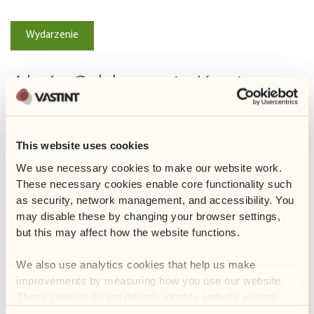
Wydarzenie
Akcja Oddawania Krwi
29 października 2019
This website uses cookies
UDOSTĘPNIJ
We use necessary cookies to make our website work. 
These necessary cookies enable core functionality such 
Po raz kolejny zorganizowaliśmy mobilny punkt poboru krwi dla
as security, network management, and accessibility. You 
RCKiK w Business Garden.
may disable these by changing your browser settings, 
but this may affect how the website functions. 
Data: czwartek, 07.11.2019
Rejestracja: od godz. 8:00 do 14:00, ostatnia rejestracja o 13:00
We also use analytics cookies that help us make 
Miejsce: ogród koło budynku Kolorowa 6
improvements by measuring how you use our website. 
These cookies do not directly identify website visitors.
Mamy nadzieję, że licznie weźmiecie udział w akcji! Dodatkowo