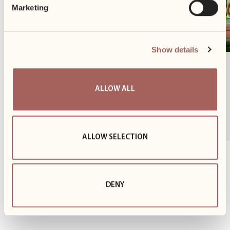
Marketing
Show details
Kolejny sezon rowerowy za nami
ALLOW ALL
Za oknami szaro i ponuro, ale my z radością wracamy
wspomnieniami do cieplejszych dni i przychodzimy do
Was z...
ALLOW SELECTION
1
z
3
DENY
POKAŻ WSZYSTKIE AKTUALNOŚCI