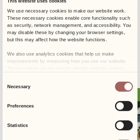
This website uses cookies
To doskonała okazja, aby spróbować nowych smaków, spędzić
czas z kolegami z pracy i nawiązać nowe znajomości w naszej
We use necessary cookies to make our website work. 
strefie chillout przy kubku orzeźwiającej lemoniady!
These necessary cookies enable core functionality such 
as security, network management, and accessibility. You 
may disable these by changing your browser settings, 
Rozkład jazdy food trucków znajdziecie w poniedziałek 17.06 na
but this may affect how the website functions. 
naszym fanpage’u na facebook’u!
We also use analytics cookies that help us make 
improvements by measuring how you use our website. 
POPRZEDNI
NASTĘPNY
These cookies do not directly identify website visitors.
Consent
Necessary
Selection
31.10
Event
Preferences
Statistics