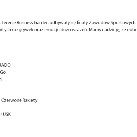
a terenie Business Garden odbywały się finały Zawodów Sportowych.
tych rozgrywek oraz emocji i dużo wrażeń. Mamy nadzieję, że dobrze
ORADO
nGo
ni
r Czerwone Rakiety
er USK