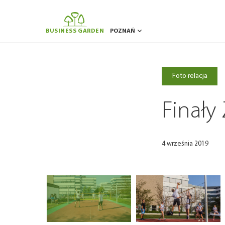
BUSINESS GARDEN
POZNAŃ
BUKARESZT
BRUKSELA
RYGA
WILNO
Foto relacja
Finał
4 września 2019