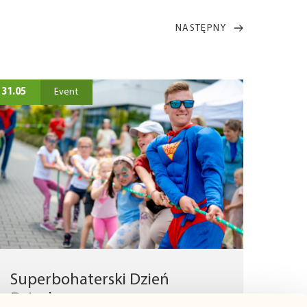
NASTĘPNY
31.05
Event
Superbohaterski Dzień
Dziecka