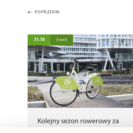
POPRZEDNI
31.10
Event
Kolejny sezon rowerowy za
nami