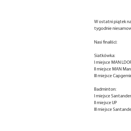
W ostatni piątek n
tygodnie niesamowi
Nasi finaliści:
Siatkówka:
I miejsce MAN LD
II miejsce MAN Ma
III miejsce Capgemi
Badminton:
I miejsce Santande
II miejsce UP
III miejsce Santand