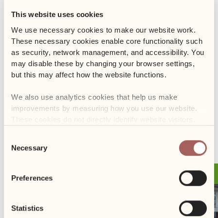
This website uses cookies
We use necessary cookies to make our website work. 
These necessary cookies enable core functionality such 
as security, network management, and accessibility. You 
Piernikowy Wieczór odbędzie się w lobby budynku 18A.
may disable these by changing your browser settings, 
but this may affect how the website functions. 
Przyjdź i udekoruj pierniki dla siebie lub kogoś bliskiego w
akompaniamencie świątecznej muzyki i grzańca.
We also use analytics cookies that help us make 
improvements by measuring how you use our website. 
These cookies do not directly identify website visitors.
POPRZEDNI
NASTĘPNY
Consent
Necessary
Selection
26.11
Event
Preferences
Statistics