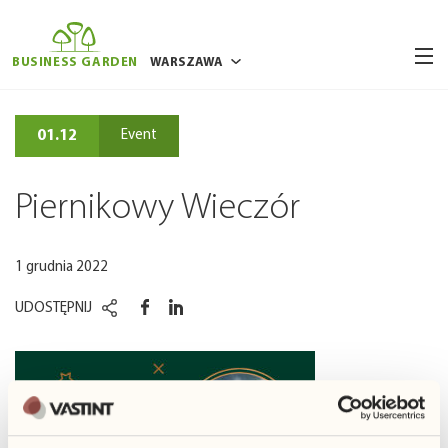
BUSINESS GARDEN
WARSZAWA
BUKARESZT
01.12
Event
BRUKSELA
POZNAŃ
Piernikowy Wieczór
RYGA
WILNO
1 grudnia 2022
WROCŁAW
UDOSTĘPNIJ