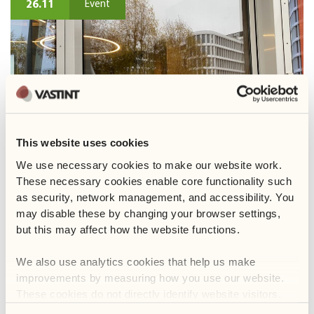
This website uses cookies
We use necessary cookies to make our website work. 
These necessary cookies enable core functionality such 
Razem dla męskiego zdrowia
as security, network management, and accessibility. You 
may disable these by changing your browser settings, 
26 listopada wsparliśmy akcję Movember, czyli inicjatywę
but this may affect how the website functions. 
poświęconą...
We also use analytics cookies that help us make 
improvements by measuring how you use our website. 
These cookies do not directly identify website visitors.
31.10
Event