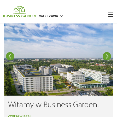
BUSINESS GARDEN
WARSZAWA
BUKARESZT
BRUKSELA
POZNAŃ
RYGA
WILNO
WROCŁAW
Witamy w Business Garden!
czytaj więcej
czytaj więcej
czytaj więcej