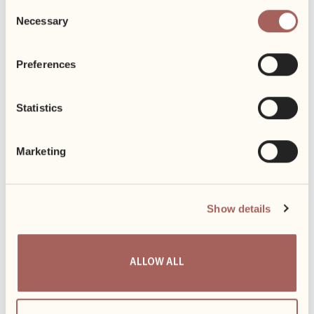
Consent
Necessary
Selection
Preferences
Statistics
Marketing
Kolejny sezon rowerowy za nami
Show details
Do końca października zapewnialiśmy naszym najemcom
możliwość korzystania z...
ALLOW ALL
18-25.08
Event