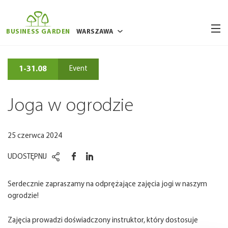
BUSINESS GARDEN
WARSZAWA
BUKARESZT
1-31.08
Event
BRUKSELA
POZNAŃ
Joga w ogrodzie
RYGA
WILNO
25 czerwca 2024
WROCŁAW
UDOSTĘPNIJ
Serdecznie zapraszamy na odprężające zajęcia jogi w naszym
ogrodzie!
Zajęcia prowadzi doświadczony instruktor, który dostosuje