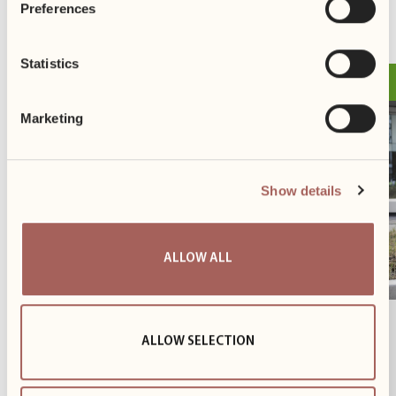
POPRZEDNI
NASTĘPNY
Preferences
Statistics
26.11
Event
Marketing
Show details
ALLOW ALL
Razem dla męskiego zdrowia
ALLOW SELECTION
26 listopada wsparliśmy akcję Movember, czyli
inicjatywę poświęconą profilaktyce zdrowia mężczyzn.