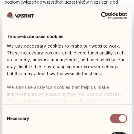
poziom ćwiczeń do wszystkich uczestników, niezależnie od
doświadczenia.
Przynieś własną matę do ćwiczeń i wygodny strój, a resztą
zajmiemy się my. To doskonała okazja, aby zrelaksować się,
This website uses cookies
zregenerować siły i spędzić czas na świeżym powietrzu w
towarzystwie kolegów i koleżanek z sąsiednich budynków.
We use necessary cookies to make our website work. 
These necessary cookies enable core functionality such 
Nie przegap tej wyjątkowej okazji na odrobinę spokoju i harmonii
as security, network management, and accessibility. You 
w Twoim dniu pracy.
may disable these by changing your browser settings, 
but this may affect how the website functions. 
Do zobaczenia na macie!
We also use analytics cookies that help us make 
improvements by measuring how you use our website. 
Sprawdź harmonogram
TUTAJ.
These cookies do not directly identify website visitors.
Uwaga: harmonogram na sierpień: 1.08, 8.08, 14.08, 22.08, 29.08.
Consent
Necessary
Selection