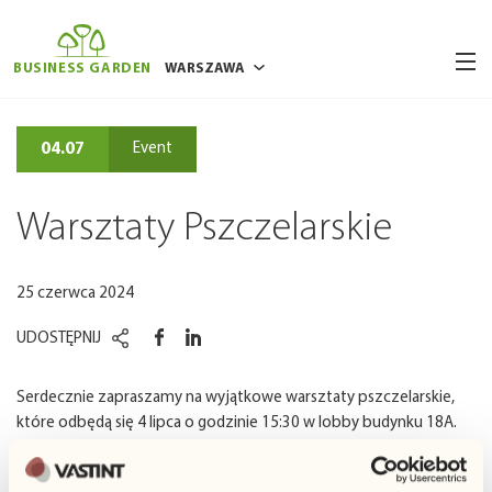
BUSINESS GARDEN
WARSZAWA
BUKARESZT
04.07
Event
BRUKSELA
POZNAŃ
Warsztaty Pszczelarskie
RYGA
WILNO
25 czerwca 2024
WROCŁAW
UDOSTĘPNIJ
Serdecznie zapraszamy na wyjątkowe warsztaty pszczelarskie,
które odbędą się 4 lipca o godzinie 15:30 w lobby budynku 18A.
Podczas warsztatów będziesz miał okazję zobaczyć szklany ul,