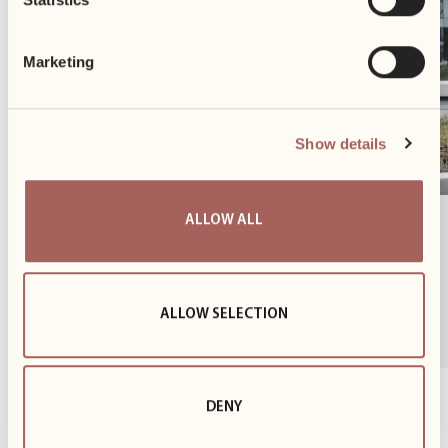
Marketing
Show details
ALLOW ALL
Razem dla męskiego zdrowia
26 listopada wsparliśmy akcję Movember, czyli
inicjatywę poświęconą profilaktyce zdrowia mężczyzn.
ALLOW SELECTION
Wspólnie z...
1
z
3
DENY