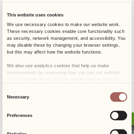
co pozwoli na bezpieczne obserwowanie pracy pszczół. Czeka
nas również degustacja różnych rodzajów miodu, a głównym
This website uses cookies
punktem programu będzie fascynujący wykład o roli królowej w
ulu.
We use necessary cookies to make our website work. 
These necessary cookies enable core functionality such 
Nie przegap tej unikalnej okazji, aby poszerzyć swoją wiedzę na
as security, network management, and accessibility. You 
temat pszczół i ich kluczowej roli w ekosystemie.
may disable these by changing your browser settings, 
but this may affect how the website functions. 
Zapraszamy do udziału i wspólnego odkrywania tajemnic świata
We also use analytics cookies that help us make 
pszczół!
improvements by measuring how you use our website. 
These cookies do not directly identify website visitors.
Consent
POPRZEDNI
NASTĘPNY
Necessary
Selection
Preferences
26.11
Event
Statistics