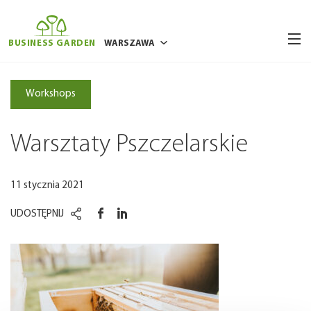
BUSINESS GARDEN
WARSZAWA
BUKARESZT
Workshops
BRUKSELA
POZNAŃ
Warsztaty Pszczelarskie
RYGA
WILNO
11 stycznia 2021
WROCŁAW
UDOSTĘPNIJ