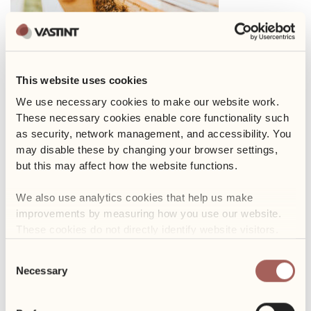
This website uses cookies
Jeśli pszczelarstwo jest Twoją pasją lub kiedykolwiek
We use necessary cookies to make our website work. 
zastanawiałeś się nad tym, oto Twoja szansa! Pszczelarium, nasz
These necessary cookies enable core functionality such 
partner w pszczelarstwie w naszych Business Garden, prowadzi
as security, network management, and accessibility. You 
kursy dla początkujących i zaawansowanych. Dowiedz się więcej
may disable these by changing your browser settings, 
tutaj:
https://sklep.pszczelarium.pl/kategoria/warsztaty
but this may affect how the website functions. 
PS: osoby, które zapiszą się na kurs do 31 stycznia, otrzymają 10%
We also use analytics cookies that help us make 
rabatu, korzystając z następującego kodu rabatowego: UY21KLI.
improvements by measuring how you use our website. 
These cookies do not directly identify website visitors.
Consent
Necessary
Selection
POPRZEDNI
NASTĘPNY