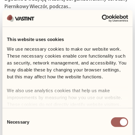
Piernikowy Wieczór, podczas...
Czytaj więcej
1 września 2023
This website uses cookies
Zawody Sportowe
We use necessary cookies to make our website work. 
7 września, na terenie naszego kompleksu biurowego
These necessary cookies enable core functionality such 
odbyły się emocjonujące...
as security, network management, and accessibility. You 
may disable these by changing your browser settings, 
Czytaj więcej
but this may affect how the website functions. 
10 lipca 2023
We also use analytics cookies that help us make 
Dzień Alternatywnego Transportu
improvements by measuring how you use our website. 
These cookies do not directly identify website visitors.
W minionym tygodniu mieliśmy przyjemność
zorganizować "Dzień Alternatywnego...
Consent
Necessary
Selection
Czytaj więcej