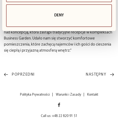
Poszczególne recepcje będą miały także odmienny układ
funkcjonalny, uzależniony od wielkości i planu piętra.
DENY
Howard Bates, dyrektor w firmie turnerbates Design &
Architecture, mówi: „Od blisko dwóch lat pracujemy z firmą Vastint
nad koncepcją, która zastąpi tradycyjne recepcje w kompleksach
Business Garden. Udało nam się stworzyć komfortowe
pomieszczenia, które zachęcą najemców i ich gości do cieszenia
się ciepłą i przyjazną atmosferą wnętrz.”
POPRZEDNI
NASTĘPNY
Polityka Prywatności
Warunki i Zasady
Kontakt
Call us: +48 22 820 91 51