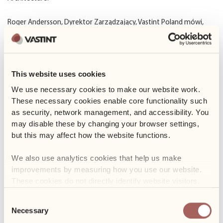
Roger Andersson, Dyrektor Zarządzający, Vastint Poland mówi,
„Koncepcja stanowi nową jakość w stosunku do obecnych na
rynku rozwiązań i współgra z duchem innowacyjności i
gościnności kompleksów Business Garden. Obok zielonych
ogrodów, wspólna przestrzeń recepcyjna będzie cechą
This website uses cookies
wyróżniającą nasze parki biznesowe. Cieszymy się, że
We use necessary cookies to make our website work. 
zaproponowany styl i układ funkcjonalny nowych recepcji został
These necessary cookies enable core functionality such 
tak dobrze przyjęty przez naszych najemców.”
as security, network management, and accessibility. You 
may disable these by changing your browser settings, 
Wstępnym założeniem projektu było stworzenie nieformalnych,
but this may affect how the website functions. 
wygodnych i relaksujących stref w obrębie lobby, które zachęcą
odwiedzających do dłuższego przebywania w przestrzeni.
We also use analytics cookies that help us make 
Recepcja to obecnie nie tylko miejsce, z którego pracownicy
improvements by measuring how you use our website. 
korzystają w drodze do swoich biur, ale także punkt spotkań,
These cookies do not directly identify website visitors.
współpracy i odpoczynku.
Consent
Projekt pilotażowy został zrealizowany w holu jednego z
Necessary
Selection
budynków Business Garden Warszawa. Wnętrze wypełniły