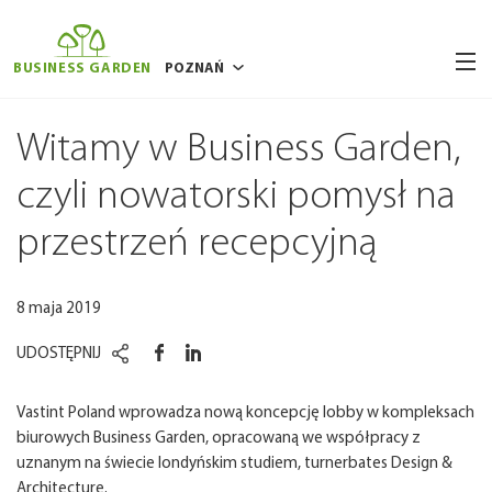
BUSINESS GARDEN
POZNAŃ
BUKARESZT
Witamy w Business Garden,
BRUKSELA
czyli nowatorski pomysł na
RYGA
przestrzeń recepcyjną
WILNO
WARSZAWA
8 maja 2019
WROCŁAW
UDOSTĘPNIJ
Vastint Poland wprowadza nową koncepcję lobby w kompleksach
biurowych Business Garden, opracowaną we współpracy z
uznanym na świecie londyńskim studiem, turnerbates Design &
Architecture.