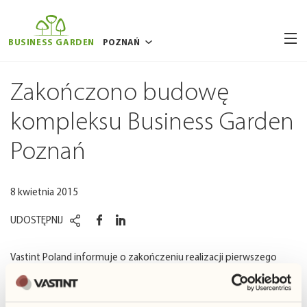
BUSINESS GARDEN
POZNAŃ
BUKARESZT
Zakończono budowę
BRUKSELA
kompleksu Business Garden
RYGA
Poznań
WILNO
WARSZAWA
8 kwietnia 2015
WROCŁAW
UDOSTĘPNIJ
Vastint Poland informuje o zakończeniu realizacji pierwszego
etapu kompleksu biurowego Business Garden w Poznaniu. Wraz z
oddaniem inwestycji poznański rynek nieruchomości wzbogaci się
o 42 000 m
2
powierzchni biurowej i usługowej z doskonałym