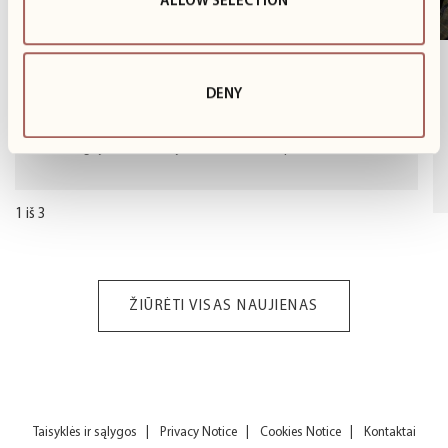
ALLOW SELECTION
Atidaromi padelio kortai
DENY
Naująjį sezoną pasitinkame aktyviai – padelio kortai jau
atviri! Ilgėjant ir šviesėjant dienoms, tai puikus metas...
1
iš
3
ŽIŪRĖTI VISAS NAUJIENAS
Taisyklės ir sąlygos
Privacy Notice
Cookies Notice
Kontaktai