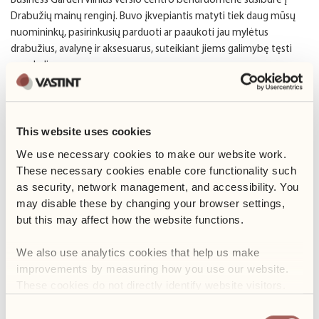
Business Garden Vilnius verslo centro bendruomenė susibūrė į
Drabužių mainų renginį. Buvo įkvepiantis matyti tiek daug mūsų
nuomininkų, pasirinkusių parduoti ar paaukoti jau mylėtus
drabužius, avalynę ir aksesuarus, suteikiant jiems galimybę tęsti
savo kelionę.
Per tris dienas Forumo erdvė buvo pilna pokalbių, geros energijos
ir prasmingų mainų. Tai, kas prasidėjo kaip paprasta iniciatyva, tapo
This website uses cookies
puikiu pavyzdžiu, kaip maži bendruomenės veiksmai gali prisidėti
prie atsakingesnių kasdienių pasirinkimų.
We use necessary cookies to make our website work. 
These necessary cookies enable core functionality such 
Business Garden Vilnius tikime, kad moderni darbo vieta yra
as security, network management, and accessibility. You 
daugiau nei biurai. Tai aplinka, kurioje natūraliai susijungia tvarumas,
may disable these by changing your browser settings, 
bendruomeniškumas ir sveikas darbo bei poilsio balansas.
but this may affect how the website functions. 
Ačiū visiems, kurie prisidėjo, dalyvavo ir padėjo šiai iniciatyvai tapti
We also use analytics cookies that help us make 
mūsų bendros istorijos dalimi.
improvements by measuring how you use our website. 
These cookies do not directly identify website visitors.
Consent