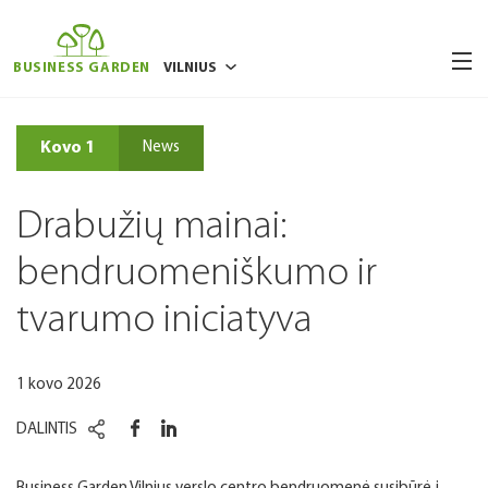
BUSINESS GARDEN
VILNIUS
BUKAREŠTAS
Kovo 1
News
BRIUSELIS
POZNANĖ
Drabužių mainai:
RYGA
bendruomeniškumo ir
VARŠUVA
tvarumo iniciatyva
VROCLAVAS
1 kovo 2026
DALINTIS