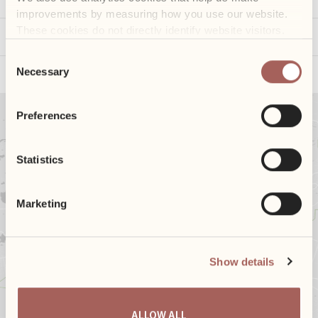
improvements by measuring how you use our website. 
These cookies do not directly identify website visitors.
Paslaugos
Consent
Teritorijos žemėlapis
Necessary
Selection
Preferences
AUTOBUSAS
TROLEIBUSAS
Statistics
TRAUKINYS
Marketing
AUTOMOBILIS
IŠ ORO
UOSTO
Show details
ALLOW ALL