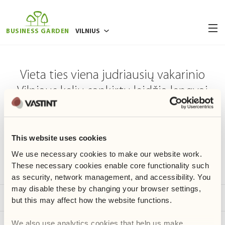
BUSINESS GARDEN
VILNIUS
BUKAREŠTAS
Vieta ties viena judriausių vakarinio
BRIUSELIS
Vilniaus kelių sankirtų leidžia lengvai
POZNANĖ
pasiekti automobiliu ar viešuoju
RYGA
transportu įvairius Vilniaus miesto
VARŠUVA
rajonus, Vilniaus oro uostą, autobusų
This website uses cookies
VROCLAVAS
ir traukinių stotis.
We use necessary cookies to make our website work. 
These necessary cookies enable core functionality such 
as security, network management, and accessibility. You 
may disable these by changing your browser settings, 
Vieta mieste
but this may affect how the website functions. 
Susisiekimas
We also use analytics cookies that help us make 