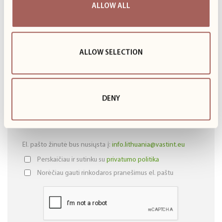
ALLOW ALL
ALLOW SELECTION
DENY
El. pašto žinutė bus nusiųsta į:
info.lithuania@vastint.eu
Perskaičiau ir sutinku su
privatumo politika
Norėčiau gauti rinkodaros pranešimus el. paštu