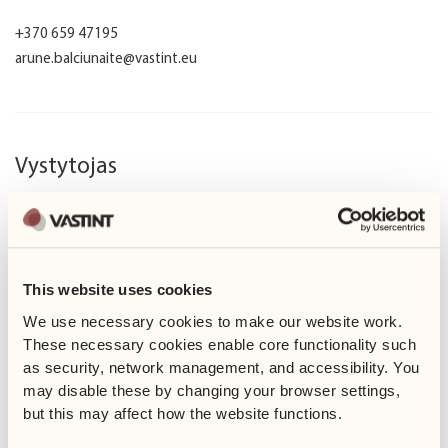
+370 659 47195
arune.balciunaite@vastint.eu
Vystytojas
This website uses cookies
Vastint Lithuania yra jau 30 metų veikiančios tarptautinės
nekilnojamo turto vystymo kompanijos „Vastint Group“ tinklo
We use necessary cookies to make our website work. 
dalis. Įmonė savo veiklą Lietuvoje pradėjo 1998 metais. Pagrindinė
These necessary cookies enable core functionality such 
mūsų veikla yra nekilnojamo turto plėtra ir turimų pastatų
as security, network management, and accessibility. You 
valdymas.
may disable these by changing your browser settings, 
but this may affect how the website functions. 
Vastint Lithuania UAB