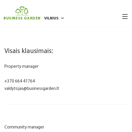
BUSINESS GARDEN
VILNIUS
BUKAREŠTAS
BRIUSELIS
Visais klausimais:
POZNANĖ
RYGA
Property manager
VARŠUVA
+370 664 41764
VROCLAVAS
valdytojas@businessgarden.lt
Community manager